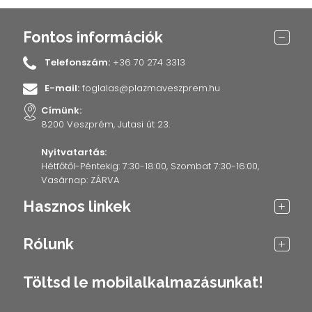
Fontos információk
Telefonszám:
+36 70 274 3313
E-mail:
foglalas@plazmaveszprem.hu
Címünk:
8200 Veszprém, Jutasi út 23.
Nyitvatartás:
Hétfőtől-Péntekig: 7:30-18:00, Szombat 7:30-16:00,
Vasárnap: ZÁRVA
Hasznos linkek
Rólunk
Töltsd le mobilalkalmazásunkat!