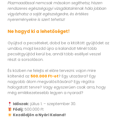
Plazmaadással nemcsak másokon segíthetsz, hiszen
rendszeres egészségügyi vizsgálatainknak hála jobban
vigyázhatsz a saját egészségedre, és értékes
nyereményekre is szert tehetsz!
Ne hagyd ki a lehetőséget!
Gyűjtsd a pecséteket, dobd be a kitöltött gyűjtődet az
urnába, majd kezdd újra a kalandot! Minél több
pecsétgyűjtőd kerül be, annál több eséllyel veszel
részt a sorsoláson.
És közben ne felejts el előre tervezni: vajon mire
költenéd az
500.000 Ft-ot
? Egy utazásra? Egy
nagyobb álom megvalósítására? Egy régóta
halogatott tervre? Vagy egyszerűen csak arra, hogy
még emlékezetesebb legyen a nyarad?
Időszak:
július 1. – szeptember 30.
Fődíj:
500.000 Ft
Kezdődjön a Nyári Kaland!