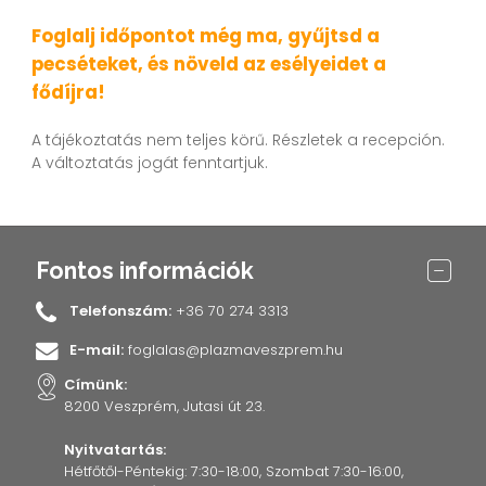
Foglalj időpontot még ma, gyűjtsd a
pecséteket, és növeld az esélyeidet a
fődíjra!
A tájékoztatás nem teljes körű. Részletek a recepción.
A változtatás jogát fenntartjuk.
Fontos információk
Telefonszám:
+36 70 274 3313
E-mail:
foglalas@plazmaveszprem.hu
Címünk:
8200 Veszprém, Jutasi út 23.
Nyitvatartás:
Hétfőtől-Péntekig: 7:30-18:00, Szombat 7:30-16:00,