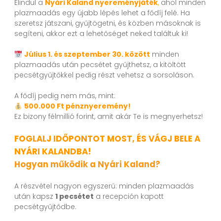
Elindul a
Nyári Kaland nyereményjáték
,
ahol minden
plazmaadás egy újabb lépés lehet a fődíj felé. Ha
szeretsz játszani, gyűjtögetni, és közben másoknak is
segíteni, akkor ezt a lehetőséget neked találtuk ki!
Július 1. és szeptember 30. között
minden
plazmaadás után pecsétet gyűjthetsz, a kitöltött
pecsétgyűjtőkkel pedig részt vehetsz a sorsoláson.
A fődíj pedig nem más, mint:
500.000 Ft pénznyeremény!
Ez bizony félmillió forint, amit akár Te is megnyerhetsz!
FOGLALJ IDŐPONTOT MOST, ÉS VÁGJ BELE A
NYÁRI KALANDBA!
Hogyan működik a Nyári Kaland?
A részvétel nagyon egyszerű: minden plazmaadás
után kapsz
1 pecsétet
a recepción kapott
pecsétgyűjtődbe.