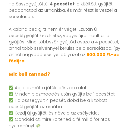
Ha összegyűjtöttél
4 pecsétet
, a kitöltött gyűjtőt
bedobhatod az urnánkba, és már részt is veszel a
sorsoláson.
A kaland pedig itt nem ér véget! Ezután új
pecsétgyűjtőt kezdhetsz, vagyis újra indulhat a
gyűjtés. Minél többször gyűjtöd össze a 4 pecsétet,
annál több szelvénnyel kerülsz be a sorsolásba, így
annál nagyobb eséllyel pályázol az
500.000 Ft-os
fődíjra
.
Mit kell tenned?
Adj plazmát a játék időszaka alatt
Minden plazmaadás után gyűjts be 1 pecsétet
Ha összegyűlt 4 pecsét, dobd be a kitöltött
pecsétgyűjtőt az urnába
Kezdj új gyűjtőt, és növeld az esélyeidet
Gondold át, mire költenéd a félmillió forintos
nyereményt