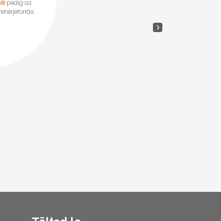
ll
pedig az
hérjeforrás.