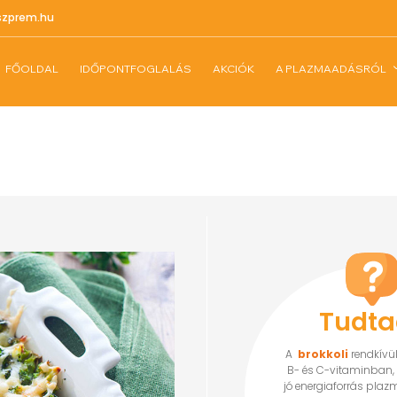
szprem.hu
FŐOLDAL
IDŐPONTFOGLALÁS
AKCIÓK
A PLAZMAADÁSRÓL
Tudta
A
brokkoli
rendkívü
B- és C-vitaminban,
jó energiaforrás plaz