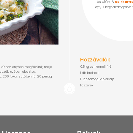
és után. A
csirkeme
egyik leggazdagabb fe
Hozzávalók
0,5 kg csirkemell filé
ós vízben enyhén megfőzünk, majd
esszük, szépen elosztva.
1 db brokkoli
kb. 200 fokos sütőben 15-20 percig
1-2 csomag lapkasajt
fűszerek