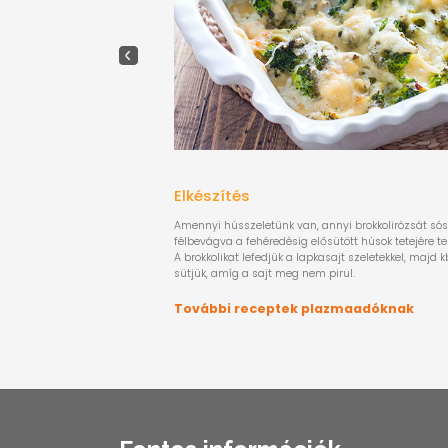
Elkészítés
Amennyi hússzeletünk van, annyi brokkolirózsát s
félbevágva a fehéredésig elősütött húsok tetejére t
A brokkolikat lefedjük a lapkasajt szeletekkel, majd 
sütjük, amíg a sajt meg nem pirul.
További receptek plazmaadóknak