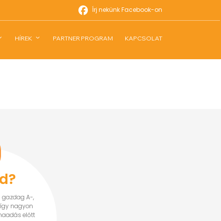
Írj nekünk Facebook-on
HÍREK
PARTNER PROGRAM
KAPCSOLAT
d?
l gazdag A-,
 így nagyon
maadás előtt