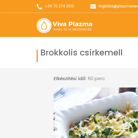
+36 70 274 3313
foglalas@plazmave
Brokkolis csirkemell
Elkészítési idő:
60 perc