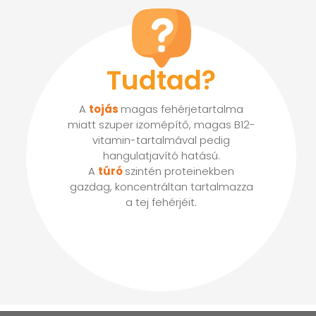
Tudtad?
A
tojás
magas fehérjetartalma
miatt szuper izomépítő, magas B12-
vitamin-tartalmával pedig
hangulatjavító hatású.
A
túró
szintén proteinekben
gazdag, koncentráltan tartalmazza
a tej fehérjéit.