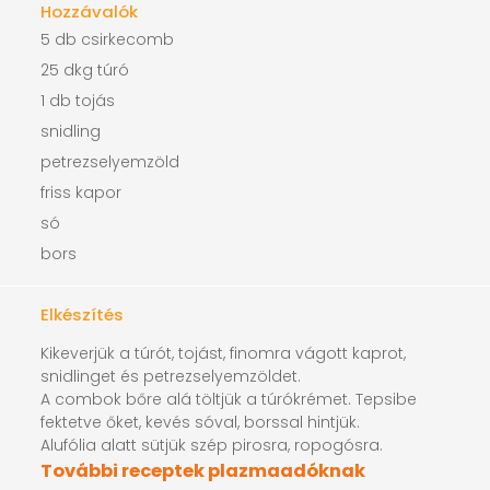
Hozzávalók
5 db csirkecomb
25 dkg túró
1 db tojás
snidling
petrezselyemzöld
friss kapor
só
bors
Elkészítés
Kikeverjük a túrót, tojást, finomra vágott kaprot,
snidlinget és petrezselyemzöldet.
A combok bőre alá töltjük a túrókrémet. Tepsibe
fektetve őket, kevés sóval, borssal hintjük.
Alufólia alatt sütjük szép pirosra, ropogósra.
További receptek plazmaadóknak